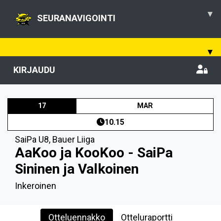
▾
SEURANAVIGOINTI
▾
KIRJAUDU
17
MAR
10.15
SaiPa U8
,
Bauer Liiga
AaKoo ja KooKoo - SaiPa
Sininen ja Valkoinen
Inkeroinen
Otteluennakko
Otteluraportti