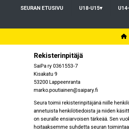
SEURAN ETUSIVU
U18-U15
▾
U14
Rekisterinpitäjä
SaiPa ry 0361553-7
Kisakatu 9
53200 Lappeenranta
marko.poutiainen@saipary.fi
Seura toimii rekisterinpitäjänä niille henk
annetuista henkilötiedoista ja niiden käsi
on seuralle ensiarvoisen tärkeää. Sen vuo
hoitaaksemme suhdetta seuran toimintaan os