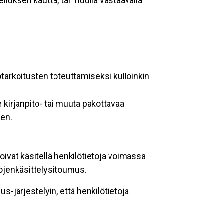
lluksen kautta, tai muulla vastaavalla
ötarkoitusten toteuttamiseksi kulloinkin
 kirjanpito- tai muuta pakottavaa
een.
oivat käsitellä henkilötietoja voimassa
tojenkäsittelysitoumus.
-järjestelyin, että henkilötietoja