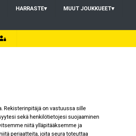
HARRASTE
▾
MUUT JOUKKUEET
▾
a. Rekisterinpitäjä on vastuussa sille
isyytesi sekä henkilötietojesi suojaaminen
rvitsemme niitä ylläpitääksemme ja
tä periaatteita, joita seura toteuttaa