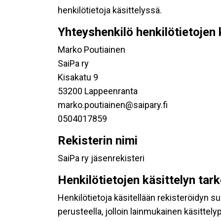
henkilötietoja käsittelyssä.
Yhteyshenkilö henkilötietojen 
Marko Poutiainen
SaiPa ry
Kisakatu 9
53200 Lappeenranta
marko.poutiainen@saipary.fi
0504017859
Rekisterin nimi
SaiPa ry jäsenrekisteri
Henkilötietojen käsittelyn tar
Henkilötietoja käsitellään rekisteröidyn 
perusteella, jolloin lainmukainen käsittelyp