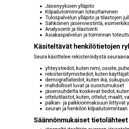
Jäsenyyksien ylläpito
Kilpailutoiminnan toteuttaminen
Tulospalvelun ylläpito ja tilastojen ju
Sähköinen jäsenviestintä, esimerkik
Analysointi ja tilastointi
Asiakaspalvelun ja toiminnan toteut
Käsiteltävät henkilötietojen ry
Seura käsittelee rekisteröidystä seuraavia 
yhteystiedot, kuten nimi, osoite, puh
rekisteröitymistiedot, kuten käyttäj
demografiatiedot, kuten ikä, sukupuoli 
mahdolliset luvat ja suostumukset
jäsensuhdetta koskevat tiedot, kuten
ottelutilastot, kuten, ottelut, maalit,
palkan- ja palkkionmaksuun liittyvät 
seuran ja henkilön kilpailutoimintaan
Säännönmukaiset tietolähteet