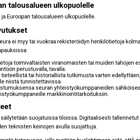
pan talousalueen ulkopuolelle
 ja Euroopan talousalueen ulkopuolelle.
vutukset
ura ei myy tai vuokraa rekisteröidyn henkilötietoja kolman
tapauksissa:
etoja toimivaltaisten viranomaisten tai muiden tahojen e
töön perustuvalla, tavalla.
 tieteellistä tai historiallista tutkimusta varten edellyttäe
e niistä tunnistettavissa.
uostumuksensa seuran yhteistyökumppaneiden sähköiseen 
hteistyökumppaneille markkinointitarkoituksiin.
teet
äilytetään suojatuissa tiloissa. Digitaalisesti tallennetut 
en teknisten keinojen avulla suojattuja.