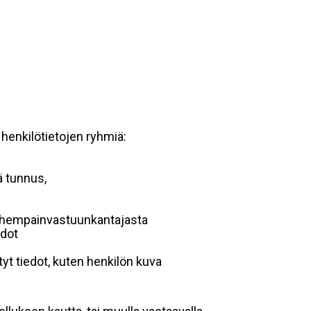
 henkilötietojen ryhmiä:
ä tunnus,
 vanhempainvastuunkantajasta
edot
yt tiedot, kuten henkilön kuva