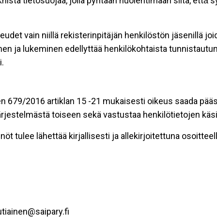
stä tietosuojaa, jolla pyritään huolehtimaan siitä, että̈
eudet vain niillä rekisterinpitäjän henkilöstön jäsenillä j
nen ja lukeminen edellyttää henkilökohtaista tunnistautum
.
n 679/2016 artiklan 15 -21 mukaisesti oikeus saada pääsy 
t järjestelmästä toiseen sekä vastustaa henkilötietojen käsi
öt tulee lähettää kirjallisesti ja allekirjoitettuna osoitteell
tiainen@saipary.fi