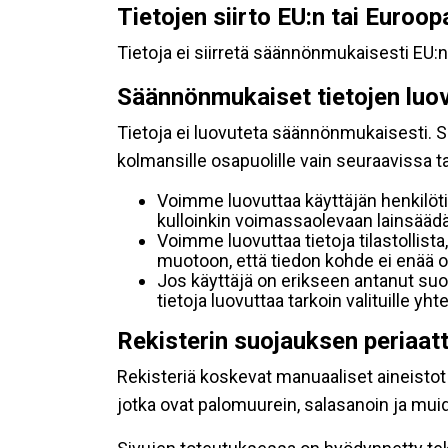
Tietojen siirto EU:n tai Euroo
Tietoja ei siirretä säännönmukaisesti EU:n
Säännönmukaiset tietojen luo
Tietoja ei luovuteta säännönmukaisesti. Se
kolmansille osapuolille vain seuraavissa 
Voimme luovuttaa käyttäjän henkilöti
kulloinkin voimassaolevaan lainsäädän
Voimme luovuttaa tietoja tilastollista,
muotoon, että tiedon kohde ei enää ol
Jos käyttäjä on erikseen antanut s
tietoja luovuttaa tarkoin valituille y
Rekisterin suojauksen periaat
Rekisteriä koskevat manuaaliset aineistot s
jotka ovat palomuurein, salasanoin ja muid