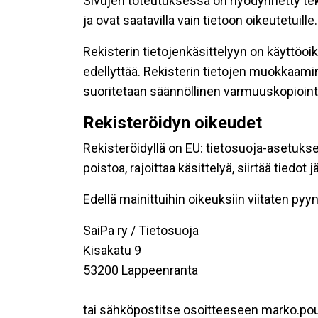
Sivujen toteutuksessa on hyödynnetty tekni
ja ovat saatavilla vain tietoon oikeutetuille.
Rekisterin tietojenkäsittelyyn on käyttöoik
edellyttää. Rekisterin tietojen muokkaami
suoritetaan säännöllinen varmuuskopiointi
Rekisteröidyn oikeudet
Rekisteröidyllä on EU: tietosuoja-asetukse
poistoa, rajoittaa käsittelyä, siirtää tiedo
Edellä mainittuihin oikeuksiin viitaten pyynn
SaiPa ry / Tietosuoja
Kisakatu 9
53200 Lappeenranta
tai sähköpostitse osoitteeseen marko.pou