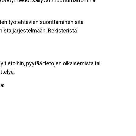
 syötetyt tiedot säilyvät muuttumattomina
oiden työtehtävien suorittaminen sitä
ista järjestelmään. Rekisteristä
tietoihin, pyytää tietojen oikaisemista tai
ttelyä.
a: