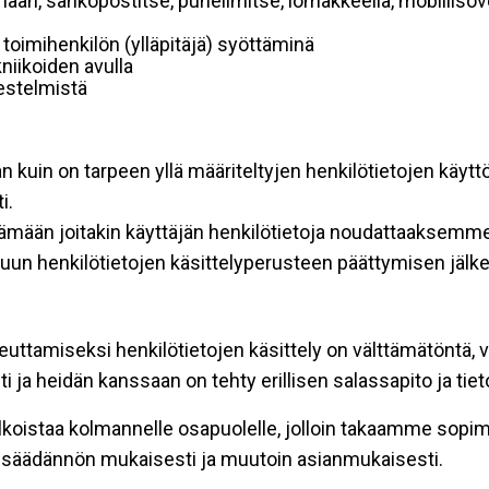
mään, sähköpostitse, puhelimitse, lomakkeella, mobiilisove
i toimihenkilön (ylläpitäjä) syöttäminä
niikoiden avulla
rjestelmistä
an kuin on tarpeen yllä määriteltyjen henkilötietojen käytt
i.
ttämään joitakin käyttäjän henkilötietoja noudattaaksemme
un henkilötietojen käsittelyperusteen päättymisen jälk
teuttamiseksi henkilötietojen käsittely on välttämätöntä, v
 ja heidän kanssaan on tehty erillisen salassapito ja tie
koistaa kolmannelle osapuolelle, jolloin takaamme sopimus
insäädännön mukaisesti ja muutoin asianmukaisesti.