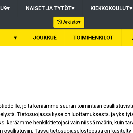
-U9
▾
NAISET JA TYTÖT
▾
KIEKKOKOULUT
▾
Arkisto
▾
▾
JOUKKUE
TOIMIHENKILÖT
ilötiedoille, joita keräämme seuran toimintaan osallistuvist
ttelystä. Tietosuojassa kyse on luottamuksesta, ja yksity
ksi keräämme henkilötietojasi vain niissä määrin, kuin ta
allistuviin. Tässä tietosuojaselosteessa on käsitelty nii