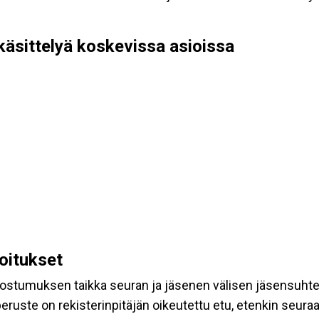
käsittelyä koskevissa asioissa
koitukset
suostumuksen taikka seuran ja jäsenen välisen jäsensuht
eruste on rekisterinpitäjän oikeutettu etu, etenkin seuraav