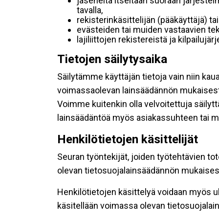
jäseneltä itseltään suoraan järjestel
tavalla,
rekisterinkäsittelijän (pääkäyttäjä) ta
evästeiden tai muiden vastaavien tek
lajiliittojen rekistereistä ja kilpailujä
Tietojen säilytysaika
Säilytämme käyttäjän tietoja vain niin kau
voimassaolevan lainsäädännön mukaisest
Voimme kuitenkin olla velvoitettuja säily
lainsäädäntöä myös asiakassuhteen tai mu
Henkilötietojen käsittelijät
Seuran työntekijät, joiden työtehtävien to
olevan tietosuojalainsäädännön mukaisesti
Henkilötietojen käsittelyä voidaan myös ul
käsitellään voimassa olevan tietosuojala