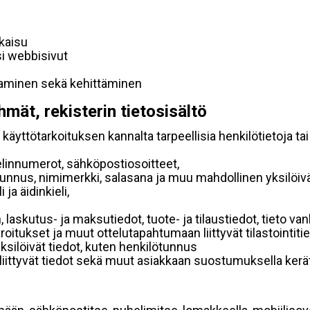
lkaisu
si webbisivut
taminen sekä kehittäminen
hmät, rekisterin tietosisältö
käyttötarkoituksen kannalta tarpeellisia henkilötietoja tai
elinnumerot, sähköpostiosoitteet,
ätunnus, nimimerkki, salasana ja muu mahdollinen yksilöiv
ja äidinkieli,
, laskutus- ja maksutiedot, tuote- ja tilaustiedot, tieto
 varoitukset ja muut ottelutapahtumaan liittyvät tilastointiti
yksilöivät tiedot, kuten henkilötunnus
 liittyvät tiedot sekä muut asiakkaan suostumuksella kerät