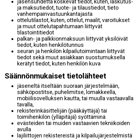
jäsensuhdetta koskevat tiedot, kuten, laskutus-
ja maksutiedot, tuote- ja tilaustiedot, tieto
vanhempainvastuunkantajasta
ottelutilastot, kuten, ottelut, maalit, varoitukset
ja muut ottelutapahtumaan liittyvät
tilastointitiedot
palkan- ja palkkionmaksuun liittyvät yksilöivät
tiedot, kuten henkilötunnus
seuran ja henkilön kilpailutoimintaan liittyvät
tiedot sekä muut asiakkaan suostumuksella
kerätyt tiedot, kuten henkilön kuva
Säännönmukaiset tietolähteet
jäseneltä itseltään suoraan järjestelmään,
sähköpostitse, puhelimitse, lomakkeella,
mobiilisovelluksen kautta, tai muulla vastaavalla
tavalla,
rekisterinkäsittelijän (pääkäyttäjä) tai
toimihenkilön (ylläpitäjä) syöttäminä
evästeiden tai muiden vastaavien tekniikoiden
avulla
lajiliittojen rekistereistä ja kilpailujärjestelmistä