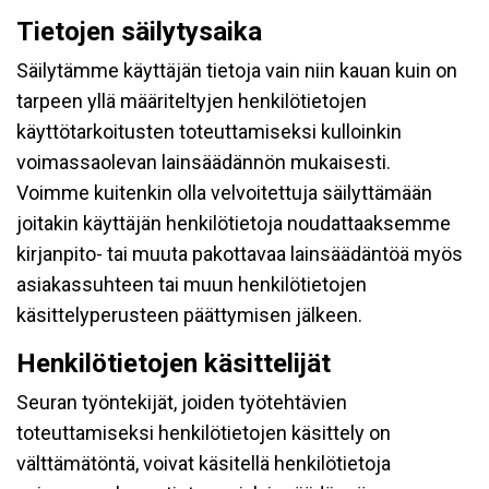
Tietojen säilytysaika
Säilytämme käyttäjän tietoja vain niin kauan kuin on
tarpeen yllä määriteltyjen henkilötietojen
käyttötarkoitusten toteuttamiseksi kulloinkin
voimassaolevan lainsäädännön mukaisesti.
Voimme kuitenkin olla velvoitettuja säilyttämään
joitakin käyttäjän henkilötietoja noudattaaksemme
kirjanpito- tai muuta pakottavaa lainsäädäntöä myös
asiakassuhteen tai muun henkilötietojen
käsittelyperusteen päättymisen jälkeen.
Henkilötietojen käsittelijät
Seuran työntekijät, joiden työtehtävien
toteuttamiseksi henkilötietojen käsittely on
välttämätöntä, voivat käsitellä henkilötietoja