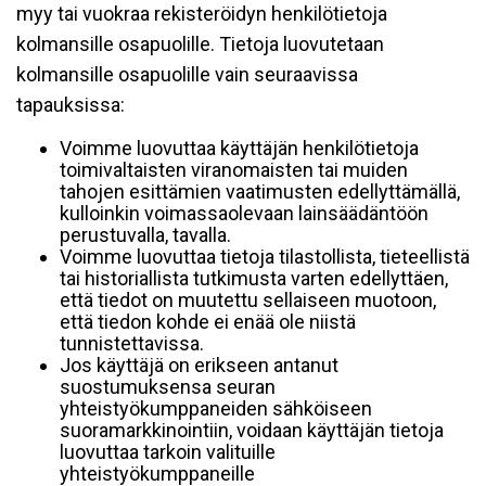
myy tai vuokraa rekisteröidyn henkilötietoja
kolmansille osapuolille. Tietoja luovutetaan
kolmansille osapuolille vain seuraavissa
tapauksissa:
Voimme luovuttaa käyttäjän henkilötietoja
toimivaltaisten viranomaisten tai muiden
tahojen esittämien vaatimusten edellyttämällä,
kulloinkin voimassaolevaan lainsäädäntöön
perustuvalla, tavalla.
Voimme luovuttaa tietoja tilastollista, tieteellistä
tai historiallista tutkimusta varten edellyttäen,
että tiedot on muutettu sellaiseen muotoon,
että tiedon kohde ei enää ole niistä
tunnistettavissa.
Jos käyttäjä on erikseen antanut
suostumuksensa seuran
yhteistyökumppaneiden sähköiseen
suoramarkkinointiin, voidaan käyttäjän tietoja
luovuttaa tarkoin valituille
yhteistyökumppaneille