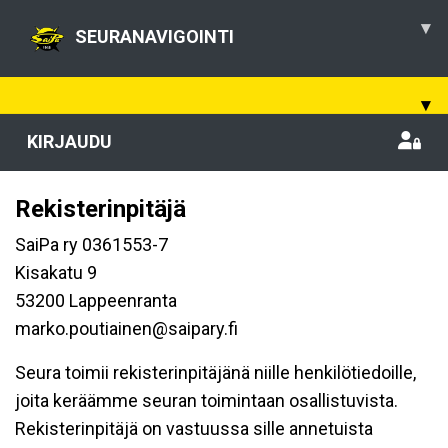
▾
SEURANAVIGOINTI
▾
KIRJAUDU
Rekisterinpitäjä
SaiPa ry 0361553-7
Kisakatu 9
53200 Lappeenranta
marko.poutiainen@saipary.fi
Seura toimii rekisterinpitäjänä niille henkilötiedoille,
joita keräämme seuran toimintaan osallistuvista.
Rekisterinpitäjä on vastuussa sille annetuista