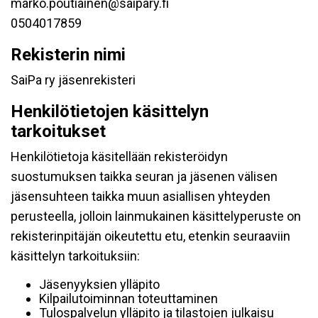
marko.poutiainen@saipary.fi
0504017859
Rekisterin nimi
SaiPa ry jäsenrekisteri
Henkilötietojen käsittelyn
tarkoitukset
Henkilötietoja käsitellään rekisteröidyn
suostumuksen taikka seuran ja jäsenen välisen
jäsensuhteen taikka muun asiallisen yhteyden
perusteella, jolloin lainmukainen käsittelyperuste on
rekisterinpitäjän oikeutettu etu, etenkin seuraaviin
käsittelyn tarkoituksiin:
Jäsenyyksien ylläpito
Kilpailutoiminnan toteuttaminen
Tulospalvelun ylläpito ja tilastojen julkaisu