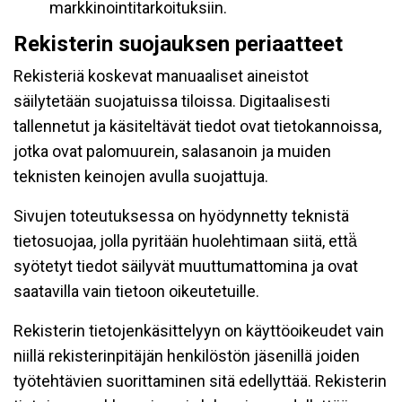
markkinointitarkoituksiin.
Rekisterin suojauksen periaatteet
Rekisteriä koskevat manuaaliset aineistot
säilytetään suojatuissa tiloissa. Digitaalisesti
tallennetut ja käsiteltävät tiedot ovat tietokannoissa,
jotka ovat palomuurein, salasanoin ja muiden
teknisten keinojen avulla suojattuja.
Sivujen toteutuksessa on hyödynnetty teknistä
tietosuojaa, jolla pyritään huolehtimaan siitä, että̈
syötetyt tiedot säilyvät muuttumattomina ja ovat
saatavilla vain tietoon oikeutetuille.
Rekisterin tietojenkäsittelyyn on käyttöoikeudet vain
niillä rekisterinpitäjän henkilöstön jäsenillä joiden
työtehtävien suorittaminen sitä edellyttää. Rekisterin