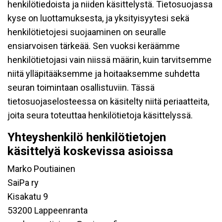
henkilötiedoista ja niiden käsittelystä. Tietosuojassa
kyse on luottamuksesta, ja yksityisyytesi sekä
henkilötietojesi suojaaminen on seuralle
ensiarvoisen tärkeää. Sen vuoksi keräämme
henkilötietojasi vain niissä määrin, kuin tarvitsemme
niitä ylläpitääksemme ja hoitaaksemme suhdetta
seuran toimintaan osallistuviin. Tässä
tietosuojaselosteessa on käsitelty niitä periaatteita,
joita seura toteuttaa henkilötietoja käsittelyssä.
Yhteyshenkilö henkilötietojen
käsittelyä koskevissa asioissa
Marko Poutiainen
SaiPa ry
Kisakatu 9
53200 Lappeenranta