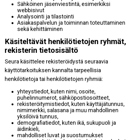
Sähköinen jäsenviestintä, esimerkiksi
webbisivut
Analysointi ja tilastointi
Asiakaspalvelun ja toiminnan toteuttaminen
sekä kehittäminen
Käsiteltävät henkilötietojen ryhmät,
rekisterin tietosisältö
Seura käsittelee rekisteröidystä seuraavia
käyttötarkoituksen kannalta tarpeellisia
henkilötietoja tai henkilötietojen ryhmiä:
yhteystiedot, kuten nimi, osoite,
puhelinnumerot, sähköpostiosoitteet,
rekisteröitymistiedot, kuten käyttäjätunnus,
nimimerkki, salasana ja muu mahdollinen
yksilöivä tunnus,
demografiatiedot, kuten ikä, sukupuoli ja
äidinkieli,
mahdolliset luvat ja suostumukset