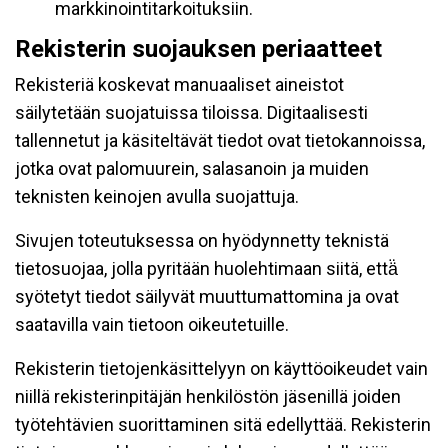
markkinointitarkoituksiin.
Rekisterin suojauksen periaatteet
Rekisteriä koskevat manuaaliset aineistot
säilytetään suojatuissa tiloissa. Digitaalisesti
tallennetut ja käsiteltävät tiedot ovat tietokannoissa,
jotka ovat palomuurein, salasanoin ja muiden
teknisten keinojen avulla suojattuja.
Sivujen toteutuksessa on hyödynnetty teknistä
tietosuojaa, jolla pyritään huolehtimaan siitä, että̈
syötetyt tiedot säilyvät muuttumattomina ja ovat
saatavilla vain tietoon oikeutetuille.
Rekisterin tietojenkäsittelyyn on käyttöoikeudet vain
niillä rekisterinpitäjän henkilöstön jäsenillä joiden
työtehtävien suorittaminen sitä edellyttää. Rekisterin