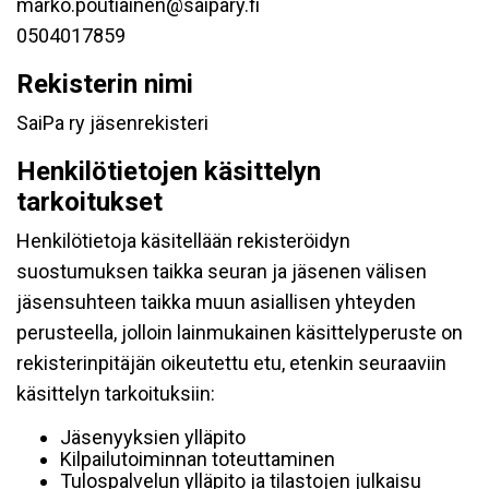
marko.poutiainen@saipary.fi
0504017859
Rekisterin nimi
SaiPa ry jäsenrekisteri
Henkilötietojen käsittelyn
tarkoitukset
Henkilötietoja käsitellään rekisteröidyn
suostumuksen taikka seuran ja jäsenen välisen
jäsensuhteen taikka muun asiallisen yhteyden
perusteella, jolloin lainmukainen käsittelyperuste on
rekisterinpitäjän oikeutettu etu, etenkin seuraaviin
käsittelyn tarkoituksiin:
Jäsenyyksien ylläpito
Kilpailutoiminnan toteuttaminen
Tulospalvelun ylläpito ja tilastojen julkaisu