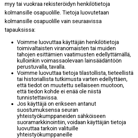
myy tai vuokraa rekisteröidyn henkilötietoja
kolmansille osapuolille. Tietoja luovutetaan
kolmansille osapuolille vain seuraavissa
tapauksissa:
Voimme luovuttaa käyttäjän henkilötietoja
toimivaltaisten viranomaisten tai muiden
tahojen esittämien vaatimusten edellyttämällä,
kulloinkin voimassaolevaan lainsäädäntöön
perustuvalla, tavalla.
Voimme luovuttaa tietoja tilastollista, tieteellistä
tai historiallista tutkimusta varten edellyttäen,
että tiedot on muutettu sellaiseen muotoon,
että tiedon kohde ei enää ole niistä
tunnistettavissa.
Jos käyttäjä on erikseen antanut
suostumuksensa seuran
yhteistyökumppaneiden sähköiseen
suoramarkkinointiin, voidaan käyttäjän tietoja
luovuttaa tarkoin valituille
yhteistyökumppaneille