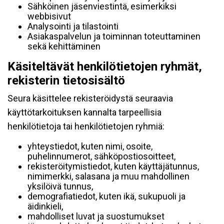
Sähköinen jäsenviestintä, esimerkiksi
webbisivut
Analysointi ja tilastointi
Asiakaspalvelun ja toiminnan toteuttaminen
sekä kehittäminen
Käsiteltävät henkilötietojen ryhmät,
rekisterin tietosisältö
Seura käsittelee rekisteröidystä seuraavia
käyttötarkoituksen kannalta tarpeellisia
henkilötietoja tai henkilötietojen ryhmiä:
yhteystiedot, kuten nimi, osoite,
puhelinnumerot, sähköpostiosoitteet,
rekisteröitymistiedot, kuten käyttäjätunnus,
nimimerkki, salasana ja muu mahdollinen
yksilöivä tunnus,
demografiatiedot, kuten ikä, sukupuoli ja
äidinkieli,
mahdolliset luvat ja suostumukset