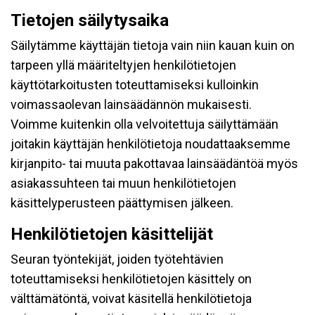
Tietojen säilytysaika
Säilytämme käyttäjän tietoja vain niin kauan kuin on
tarpeen yllä määriteltyjen henkilötietojen
käyttötarkoitusten toteuttamiseksi kulloinkin
voimassaolevan lainsäädännön mukaisesti.
Voimme kuitenkin olla velvoitettuja säilyttämään
joitakin käyttäjän henkilötietoja noudattaaksemme
kirjanpito- tai muuta pakottavaa lainsäädäntöä myös
asiakassuhteen tai muun henkilötietojen
käsittelyperusteen päättymisen jälkeen.
Henkilötietojen käsittelijät
Seuran työntekijät, joiden työtehtävien
toteuttamiseksi henkilötietojen käsittely on
välttämätöntä, voivat käsitellä henkilötietoja