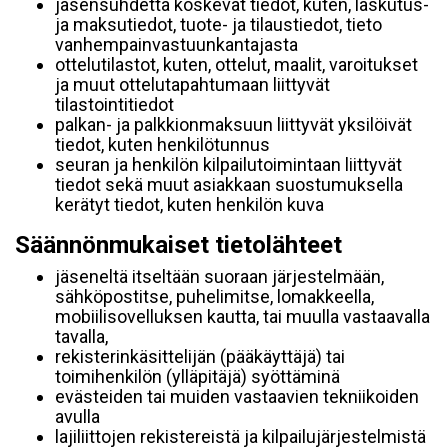
jäsensuhdetta koskevat tiedot, kuten, laskutus-
ja maksutiedot, tuote- ja tilaustiedot, tieto
vanhempainvastuunkantajasta
ottelutilastot, kuten, ottelut, maalit, varoitukset
ja muut ottelutapahtumaan liittyvät
tilastointitiedot
palkan- ja palkkionmaksuun liittyvät yksilöivät
tiedot, kuten henkilötunnus
seuran ja henkilön kilpailutoimintaan liittyvät
tiedot sekä muut asiakkaan suostumuksella
kerätyt tiedot, kuten henkilön kuva
Säännönmukaiset tietolähteet
jäseneltä itseltään suoraan järjestelmään,
sähköpostitse, puhelimitse, lomakkeella,
mobiilisovelluksen kautta, tai muulla vastaavalla
tavalla,
rekisterinkäsittelijän (pääkäyttäjä) tai
toimihenkilön (ylläpitäjä) syöttäminä
evästeiden tai muiden vastaavien tekniikoiden
avulla
lajiliittojen rekistereistä ja kilpailujärjestelmistä