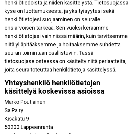
henkilötiedoista ja niiden käsittelystä. Tietosuojassa
kyse on luottamuksesta, ja yksityisyytesi sekä
henkilötietojesi suojaaminen on seuralle
ensiarvoisen tärkeää. Sen vuoksi keräämme
henkilötietojasi vain niissä määrin, kuin tarvitsemme
niitä ylläpitääksemme ja hoitaaksemme suhdetta
seuran toimintaan osallistuviin. Tässä
tietosuojaselosteessa on käsitelty niitä periaatteita,
joita seura toteuttaa henkilötietoja käsittelyssä.
Yhteyshenkilö henkilötietojen
käsittelyä koskevissa asioissa
Marko Poutiainen
SaiPa ry
Kisakatu 9
53200 Lappeenranta