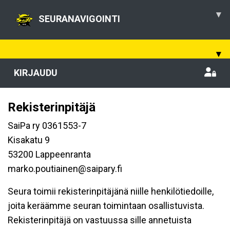
▾
SEURANAVIGOINTI
▾
KIRJAUDU
Rekisterinpitäjä
SaiPa ry 0361553-7
Kisakatu 9
53200 Lappeenranta
marko.poutiainen@saipary.fi
Seura toimii rekisterinpitäjänä niille henkilötiedoille,
joita keräämme seuran toimintaan osallistuvista.
Rekisterinpitäjä on vastuussa sille annetuista