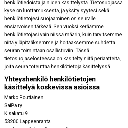
henkilötiedoista ja niiden käsittelystä. Tietosuojassa
kyse on luottamuksesta, ja yksityisyytesi sekä
henkilötietojesi suojaaminen on seuralle
ensiarvoisen tärkeää. Sen vuoksi keräämme
henkilötietojasi vain niissä määrin, kuin tarvitsemme
niitä ylläpitääksemme ja hoitaaksemme suhdetta
seuran toimintaan osallistuviin. Tässä
tietosuojaselosteessa on käsitelty niitä periaatteita,
joita seura toteuttaa henkilötietoja käsittelyssä.
Yhteyshenkilö henkilötietojen
käsittelyä koskevissa asioissa
Marko Poutiainen
SaiPa ry
Kisakatu 9
53200 Lappeenranta