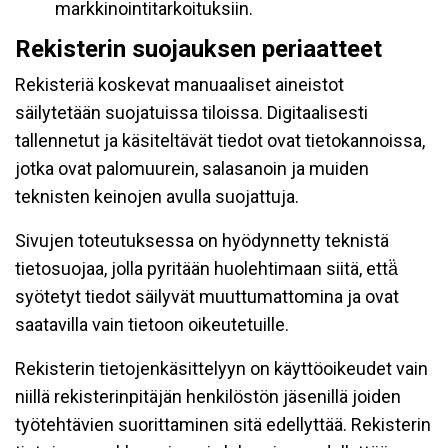
markkinointitarkoituksiin.
Rekisterin suojauksen periaatteet
Rekisteriä koskevat manuaaliset aineistot
säilytetään suojatuissa tiloissa. Digitaalisesti
tallennetut ja käsiteltävät tiedot ovat tietokannoissa,
jotka ovat palomuurein, salasanoin ja muiden
teknisten keinojen avulla suojattuja.
Sivujen toteutuksessa on hyödynnetty teknistä
tietosuojaa, jolla pyritään huolehtimaan siitä, että̈
syötetyt tiedot säilyvät muuttumattomina ja ovat
saatavilla vain tietoon oikeutetuille.
Rekisterin tietojenkäsittelyyn on käyttöoikeudet vain
niillä rekisterinpitäjän henkilöstön jäsenillä joiden
työtehtävien suorittaminen sitä edellyttää. Rekisterin