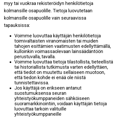
myy tai vuokraa rekisteröidyn henkilötietoja
kolmansille osapuolille. Tietoja luovutetaan
kolmansille osapuolille vain seuraavissa
tapauksissa:
Voimme luovuttaa käyttäjän henkilötietoja
toimivaltaisten viranomaisten tai muiden
tahojen esittämien vaatimusten edellyttämällä,
kulloinkin voimassaolevaan lainsäädäntöön
perustuvalla, tavalla.
Voimme luovuttaa tietoja tilastollista, tieteellistä
tai historiallista tutkimusta varten edellyttäen,
että tiedot on muutettu sellaiseen muotoon,
että tiedon kohde ei enää ole niistä
tunnistettavissa.
Jos käyttäjä on erikseen antanut
suostumuksensa seuran
yhteistyökumppaneiden sähköiseen
suoramarkkinointiin, voidaan käyttäjän tietoja
luovuttaa tarkoin valituille
yhteistyökumppaneille