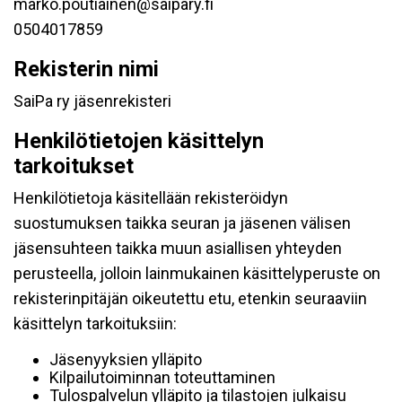
marko.poutiainen@saipary.fi
0504017859
Rekisterin nimi
SaiPa ry jäsenrekisteri
Henkilötietojen käsittelyn
tarkoitukset
Henkilötietoja käsitellään rekisteröidyn
suostumuksen taikka seuran ja jäsenen välisen
jäsensuhteen taikka muun asiallisen yhteyden
perusteella, jolloin lainmukainen käsittelyperuste on
rekisterinpitäjän oikeutettu etu, etenkin seuraaviin
käsittelyn tarkoituksiin:
Jäsenyyksien ylläpito
Kilpailutoiminnan toteuttaminen
Tulospalvelun ylläpito ja tilastojen julkaisu