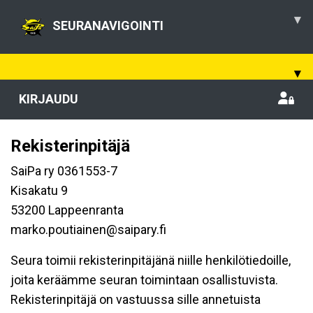
▾
SEURANAVIGOINTI
▾
KIRJAUDU
Rekisterinpitäjä
SaiPa ry 0361553-7
Kisakatu 9
53200 Lappeenranta
marko.poutiainen@saipary.fi
Seura toimii rekisterinpitäjänä niille henkilötiedoille,
joita keräämme seuran toimintaan osallistuvista.
Rekisterinpitäjä on vastuussa sille annetuista