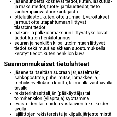
jäsensuhdetta koskevat tiedot, kuten, laskutus-
ja maksutiedot, tuote- ja tilaustiedot, tieto
vanhempainvastuunkantajasta
ottelutilastot, kuten, ottelut, maalit, varoitukset
ja muut ottelutapahtumaan liittyvät
tilastointitiedot
palkan- ja palkkionmaksuun liittyvät yksilöivät
tiedot, kuten henkilötunnus
seuran ja henkilön kilpailutoimintaan liittyvät
tiedot sekä muut asiakkaan suostumuksella
kerätyt tiedot, kuten henkilön kuva
Säännönmukaiset tietolähteet
jäseneltä itseltään suoraan järjestelmään,
sähköpostitse, puhelimitse, lomakkeella,
mobiilisovelluksen kautta, tai muulla vastaavalla
tavalla,
rekisterinkäsittelijän (pääkäyttäjä) tai
toimihenkilön (ylläpitäjä) syöttäminä
evästeiden tai muiden vastaavien tekniikoiden
avulla
lajiliittojen rekistereistä ja kilpailujärjestelmistä