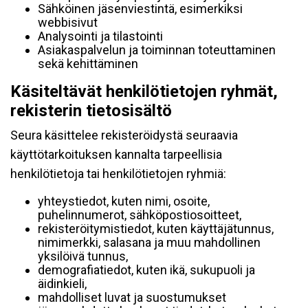
Sähköinen jäsenviestintä, esimerkiksi
webbisivut
Analysointi ja tilastointi
Asiakaspalvelun ja toiminnan toteuttaminen
sekä kehittäminen
Käsiteltävät henkilötietojen ryhmät,
rekisterin tietosisältö
Seura käsittelee rekisteröidystä seuraavia
käyttötarkoituksen kannalta tarpeellisia
henkilötietoja tai henkilötietojen ryhmiä:
yhteystiedot, kuten nimi, osoite,
puhelinnumerot, sähköpostiosoitteet,
rekisteröitymistiedot, kuten käyttäjätunnus,
nimimerkki, salasana ja muu mahdollinen
yksilöivä tunnus,
demografiatiedot, kuten ikä, sukupuoli ja
äidinkieli,
mahdolliset luvat ja suostumukset