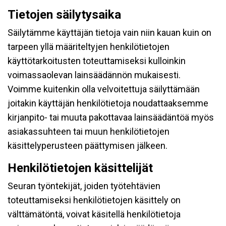
Tietojen säilytysaika
Säilytämme käyttäjän tietoja vain niin kauan kuin on
tarpeen yllä määriteltyjen henkilötietojen
käyttötarkoitusten toteuttamiseksi kulloinkin
voimassaolevan lainsäädännön mukaisesti.
Voimme kuitenkin olla velvoitettuja säilyttämään
joitakin käyttäjän henkilötietoja noudattaaksemme
kirjanpito- tai muuta pakottavaa lainsäädäntöä myös
asiakassuhteen tai muun henkilötietojen
käsittelyperusteen päättymisen jälkeen.
Henkilötietojen käsittelijät
Seuran työntekijät, joiden työtehtävien
toteuttamiseksi henkilötietojen käsittely on
välttämätöntä, voivat käsitellä henkilötietoja