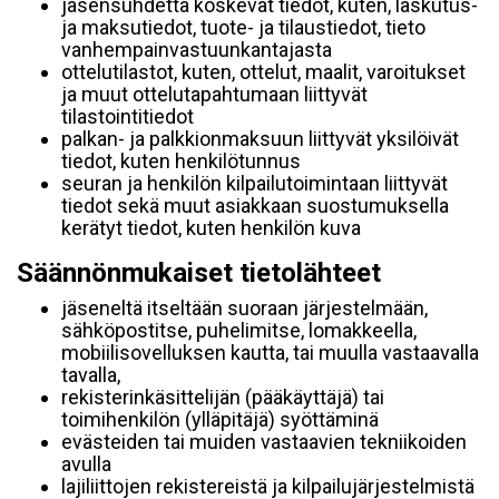
jäsensuhdetta koskevat tiedot, kuten, laskutus-
ja maksutiedot, tuote- ja tilaustiedot, tieto
vanhempainvastuunkantajasta
ottelutilastot, kuten, ottelut, maalit, varoitukset
ja muut ottelutapahtumaan liittyvät
tilastointitiedot
palkan- ja palkkionmaksuun liittyvät yksilöivät
tiedot, kuten henkilötunnus
seuran ja henkilön kilpailutoimintaan liittyvät
tiedot sekä muut asiakkaan suostumuksella
kerätyt tiedot, kuten henkilön kuva
Säännönmukaiset tietolähteet
jäseneltä itseltään suoraan järjestelmään,
sähköpostitse, puhelimitse, lomakkeella,
mobiilisovelluksen kautta, tai muulla vastaavalla
tavalla,
rekisterinkäsittelijän (pääkäyttäjä) tai
toimihenkilön (ylläpitäjä) syöttäminä
evästeiden tai muiden vastaavien tekniikoiden
avulla
lajiliittojen rekistereistä ja kilpailujärjestelmistä