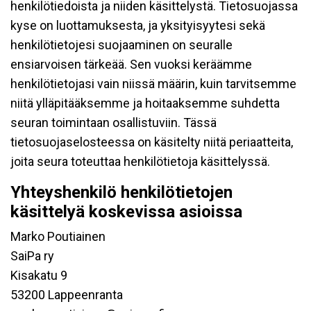
henkilötiedoista ja niiden käsittelystä. Tietosuojassa
kyse on luottamuksesta, ja yksityisyytesi sekä
henkilötietojesi suojaaminen on seuralle
ensiarvoisen tärkeää. Sen vuoksi keräämme
henkilötietojasi vain niissä määrin, kuin tarvitsemme
niitä ylläpitääksemme ja hoitaaksemme suhdetta
seuran toimintaan osallistuviin. Tässä
tietosuojaselosteessa on käsitelty niitä periaatteita,
joita seura toteuttaa henkilötietoja käsittelyssä.
Yhteyshenkilö henkilötietojen
käsittelyä koskevissa asioissa
Marko Poutiainen
SaiPa ry
Kisakatu 9
53200 Lappeenranta