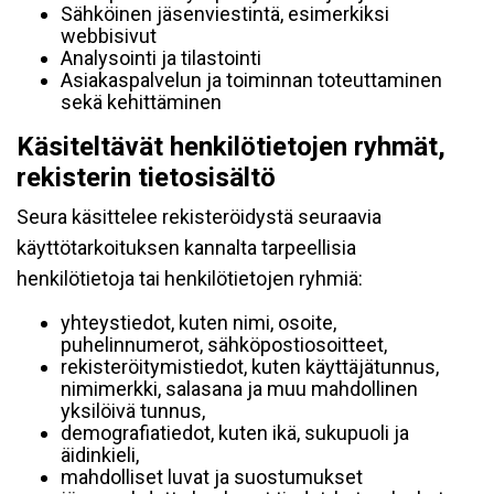
Sähköinen jäsenviestintä, esimerkiksi
webbisivut
Analysointi ja tilastointi
Asiakaspalvelun ja toiminnan toteuttaminen
sekä kehittäminen
Käsiteltävät henkilötietojen ryhmät,
rekisterin tietosisältö
Seura käsittelee rekisteröidystä seuraavia
käyttötarkoituksen kannalta tarpeellisia
henkilötietoja tai henkilötietojen ryhmiä:
yhteystiedot, kuten nimi, osoite,
puhelinnumerot, sähköpostiosoitteet,
rekisteröitymistiedot, kuten käyttäjätunnus,
nimimerkki, salasana ja muu mahdollinen
yksilöivä tunnus,
demografiatiedot, kuten ikä, sukupuoli ja
äidinkieli,
mahdolliset luvat ja suostumukset