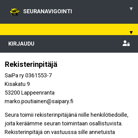
▾
SEURANAVIGOINTI
▾
KIRJAUDU
Rekisterinpitäjä
SaiPa ry 0361553-7
Kisakatu 9
53200 Lappeenranta
marko.poutiainen@saipary.fi
Seura toimii rekisterinpitäjänä niille henkilötiedoille,
joita keräämme seuran toimintaan osallistuvista.
Rekisterinpitäjä on vastuussa sille annetuista