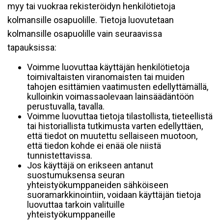
myy tai vuokraa rekisteröidyn henkilötietoja
kolmansille osapuolille. Tietoja luovutetaan
kolmansille osapuolille vain seuraavissa
tapauksissa:
Voimme luovuttaa käyttäjän henkilötietoja
toimivaltaisten viranomaisten tai muiden
tahojen esittämien vaatimusten edellyttämällä,
kulloinkin voimassaolevaan lainsäädäntöön
perustuvalla, tavalla.
Voimme luovuttaa tietoja tilastollista, tieteellistä
tai historiallista tutkimusta varten edellyttäen,
että tiedot on muutettu sellaiseen muotoon,
että tiedon kohde ei enää ole niistä
tunnistettavissa.
Jos käyttäjä on erikseen antanut
suostumuksensa seuran
yhteistyökumppaneiden sähköiseen
suoramarkkinointiin, voidaan käyttäjän tietoja
luovuttaa tarkoin valituille
yhteistyökumppaneille