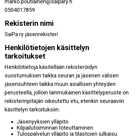
marko.poutiainen@saipary.fi
0504017859
Rekisterin nimi
SaiPa ry jäsenrekisteri
Henkilötietojen käsittelyn
tarkoitukset
Henkilötietoja käsitellään rekisteröidyn
suostumuksen taikka seuran ja jäsenen välisen
jäsensuhteen taikka muun asiallisen yhteyden
perusteella, jolloin lainmukainen käsittelyperuste on
rekisterinpitäjän oikeutettu etu, etenkin seuraaviin
käsittelyn tarkoituksiin:
Jäsenyyksien ylläpito
Kilpailutoiminnan toteuttaminen
Tulospalvelun ylläpito ja tilastojen julkaisu