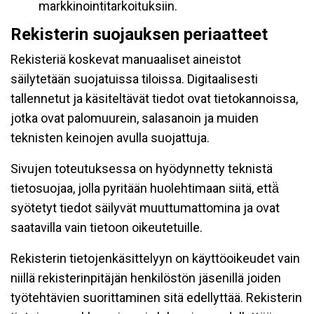
markkinointitarkoituksiin.
Rekisterin suojauksen periaatteet
Rekisteriä koskevat manuaaliset aineistot
säilytetään suojatuissa tiloissa. Digitaalisesti
tallennetut ja käsiteltävät tiedot ovat tietokannoissa,
jotka ovat palomuurein, salasanoin ja muiden
teknisten keinojen avulla suojattuja.
Sivujen toteutuksessa on hyödynnetty teknistä
tietosuojaa, jolla pyritään huolehtimaan siitä, että̈
syötetyt tiedot säilyvät muuttumattomina ja ovat
saatavilla vain tietoon oikeutetuille.
Rekisterin tietojenkäsittelyyn on käyttöoikeudet vain
niillä rekisterinpitäjän henkilöstön jäsenillä joiden
työtehtävien suorittaminen sitä edellyttää. Rekisterin