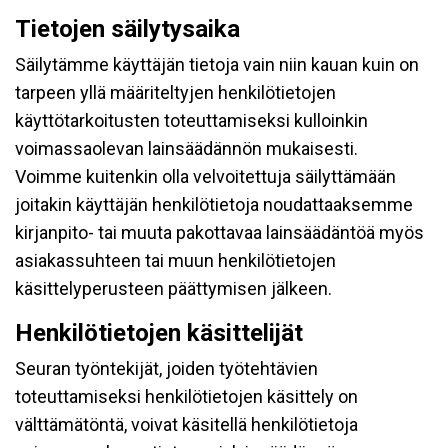
Tietojen säilytysaika
Säilytämme käyttäjän tietoja vain niin kauan kuin on
tarpeen yllä määriteltyjen henkilötietojen
käyttötarkoitusten toteuttamiseksi kulloinkin
voimassaolevan lainsäädännön mukaisesti.
Voimme kuitenkin olla velvoitettuja säilyttämään
joitakin käyttäjän henkilötietoja noudattaaksemme
kirjanpito- tai muuta pakottavaa lainsäädäntöä myös
asiakassuhteen tai muun henkilötietojen
käsittelyperusteen päättymisen jälkeen.
Henkilötietojen käsittelijät
Seuran työntekijät, joiden työtehtävien
toteuttamiseksi henkilötietojen käsittely on
välttämätöntä, voivat käsitellä henkilötietoja