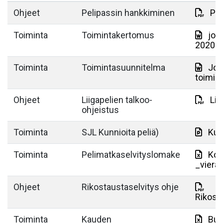
Ohjeet
Pelipassin hankkiminen
Pro
Toiminta
Toimintakertomus
jou
2020.d
Toiminta
Toimintasuunnitelma
Jou
toimin
Ohjeet
Liigapelien talkoo-
Lii
ohjeistus
Toiminta
SJL Kunnioita peliä)
Kun
Toiminta
Pelimatkaselvityslomake
Kop
_viera
Ohjeet
Rikostaustaselvitys ohje
Rikost
Toiminta
Kauden
Bud