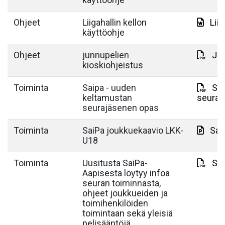
Ohjeet
Liigahallin kellon
Lii
käyttöohje
Ohjeet
junnupelien
Jun
kioskiohjeistus
Toiminta
Saipa - uuden
Sai
keltamustan
seuraj
seurajäsenen opas
Toiminta
SaiPa joukkuekaavio LKK-
Sai
U18
Toiminta
Uusitusta SaiPa-
Sai
Aapisesta löytyy infoa
seuran toiminnasta,
ohjeet joukkueiden ja
toimihenkilöiden
toimintaan sekä yleisiä
pelisääntöjä.