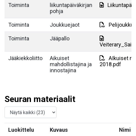
Toiminta
liikuntapäiväkirjan
Liikuntapäi
pohja
Toiminta
Joukkuejaot
Pelijoukkue
Toiminta
Jääpallo
Veiterary_SaiP
Jääkiekkoliitto
Aikuiset
AIkuiset ma
mahdollistajina ja
2018.pdf
innostajina
Seuran materiaalit
Luokittelu
Kuvaus
Nimi