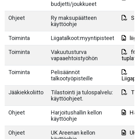
budjetti/joukkueet
Ohjeet
Ry maksupäätteen
Su
käyttöohje
Toiminta
Liigatalkoot:myyntipisteet
lii
Toiminta
Vakuutusturva
f6f
vapaaehtoistyöhön
tuplat
Toiminta
Pelisäännöt
talkootyöpisteille
Liigape
Jääkiekkoliitto
Tilastointi ja tulospalvelu:
TiT
käyttöohjeet.
Ohjeet
Harjoitushallin kellon
Har
käyttöohje
Ohjeet
UK Areenan kellon
UK 
käyttöohje