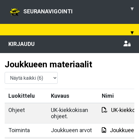
▾
SEURANAVIGOINTI
▾
KIRJAUDU
Joukkueen materiaalit
Luokittelu
Kuvaus
Nimi
Ohjeet
UK-kiekkokisan
UK-kiekkok
ohjeet.
Toiminta
Joukkueen arvot
JoukkueenA