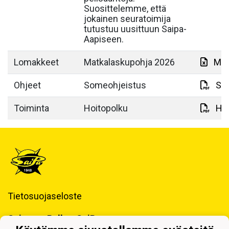
Suosittelemme, että
jokainen seuratoimija
tutustuu uusittuun Saipa-
Aapiseen.
Lomakkeet
Matkalaskupohja 2026
Mat
Ohjeet
Someohjeistus
So
Toiminta
Hoitopolku
Hoi
Tietosuojaseloste
Saimaan Pallo - SaiPa ry
Käynti- ja postiosoite ja Laskutustiedot