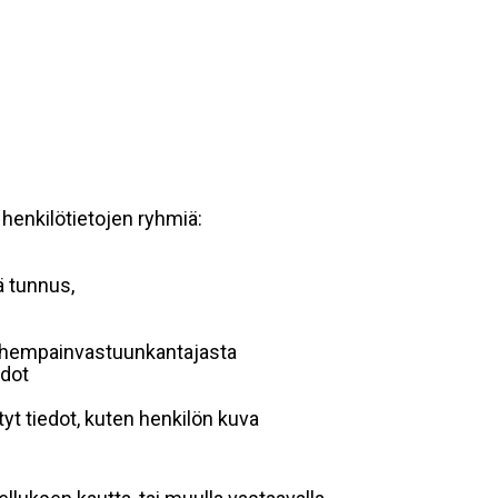
 henkilötietojen ryhmiä:
ä tunnus,
 vanhempainvastuunkantajasta
edot
yt tiedot, kuten henkilön kuva