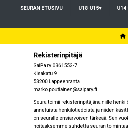
SEURAN ETUSIVU
U18-U15
▾
U14
Rekisterinpitäjä
SaiPa ry 0361553-7
Kisakatu 9
53200 Lappeenranta
marko.poutiainen@saipary.fi
Seura toimii rekisterinpitäjänä niille henk
annetuista henkilötiedoista ja niiden käsi
on seuralle ensiarvoisen tärkeää. Sen vuo
hoitaaksemme suhdetta seuran toimintaan os