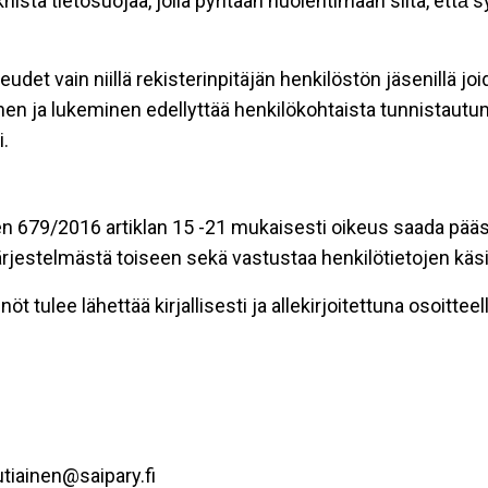
stä tietosuojaa, jolla pyritään huolehtimaan siitä, että̈
eudet vain niillä rekisterinpitäjän henkilöstön jäsenillä j
nen ja lukeminen edellyttää henkilökohtaista tunnistautum
.
n 679/2016 artiklan 15 -21 mukaisesti oikeus saada pääsy 
t järjestelmästä toiseen sekä vastustaa henkilötietojen käsi
öt tulee lähettää kirjallisesti ja allekirjoitettuna osoitteell
tiainen@saipary.fi