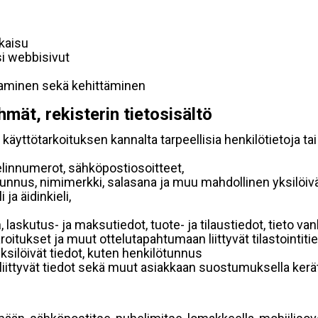
lkaisu
si webbisivut
taminen sekä kehittäminen
hmät, rekisterin tietosisältö
käyttötarkoituksen kannalta tarpeellisia henkilötietoja tai
elinnumerot, sähköpostiosoitteet,
ätunnus, nimimerkki, salasana ja muu mahdollinen yksilöiv
ja äidinkieli,
, laskutus- ja maksutiedot, tuote- ja tilaustiedot, tieto
 varoitukset ja muut ottelutapahtumaan liittyvät tilastointiti
yksilöivät tiedot, kuten henkilötunnus
 liittyvät tiedot sekä muut asiakkaan suostumuksella kerät