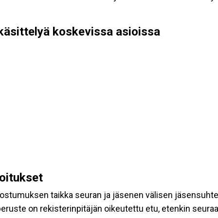
käsittelyä koskevissa asioissa
koitukset
suostumuksen taikka seuran ja jäsenen välisen jäsensuht
eruste on rekisterinpitäjän oikeutettu etu, etenkin seuraav