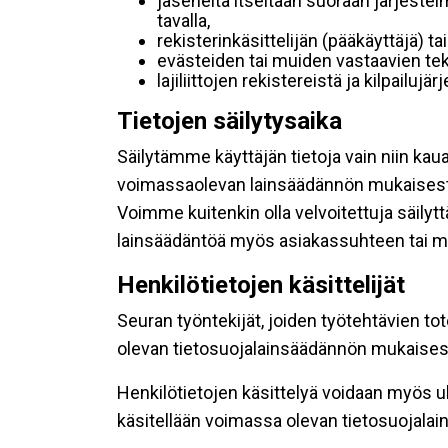
jäseneltä itseltään suoraan järjestel
tavalla,
rekisterinkäsittelijän (pääkäyttäjä) ta
evästeiden tai muiden vastaavien tek
lajiliittojen rekistereistä ja kilpailujä
Tietojen säilytysaika
Säilytämme käyttäjän tietoja vain niin kau
voimassaolevan lainsäädännön mukaisest
Voimme kuitenkin olla velvoitettuja säily
lainsäädäntöä myös asiakassuhteen tai mu
Henkilötietojen käsittelijät
Seuran työntekijät, joiden työtehtävien to
olevan tietosuojalainsäädännön mukaisesti
Henkilötietojen käsittelyä voidaan myös ul
käsitellään voimassa olevan tietosuojala