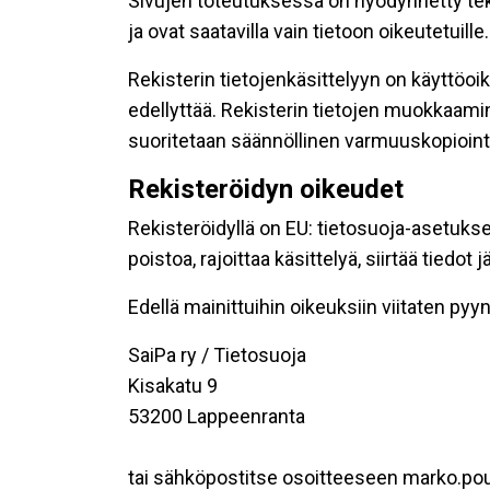
Sivujen toteutuksessa on hyödynnetty tekni
ja ovat saatavilla vain tietoon oikeutetuille.
Rekisterin tietojenkäsittelyyn on käyttöoik
edellyttää. Rekisterin tietojen muokkaami
suoritetaan säännöllinen varmuuskopiointi
Rekisteröidyn oikeudet
Rekisteröidyllä on EU: tietosuoja-asetukse
poistoa, rajoittaa käsittelyä, siirtää tiedo
Edellä mainittuihin oikeuksiin viitaten pyynn
SaiPa ry / Tietosuoja
Kisakatu 9
53200 Lappeenranta
tai sähköpostitse osoitteeseen marko.pou