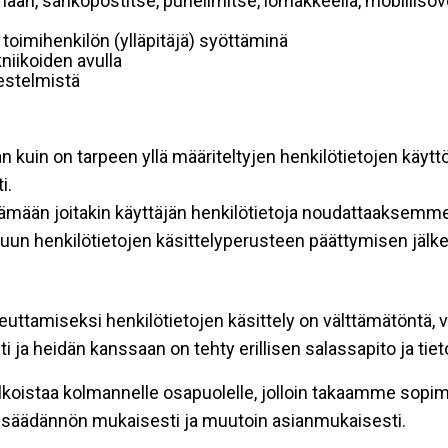
mään, sähköpostitse, puhelimitse, lomakkeella, mobiilisove
i toimihenkilön (ylläpitäjä) syöttäminä
niikoiden avulla
rjestelmistä
an kuin on tarpeen yllä määriteltyjen henkilötietojen käytt
i.
ttämään joitakin käyttäjän henkilötietoja noudattaaksemme
un henkilötietojen käsittelyperusteen päättymisen jälk
teuttamiseksi henkilötietojen käsittely on välttämätöntä, v
 ja heidän kanssaan on tehty erillisen salassapito ja tie
koistaa kolmannelle osapuolelle, jolloin takaamme sopimus
insäädännön mukaisesti ja muutoin asianmukaisesti.