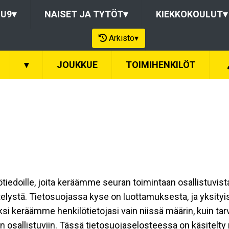
-U9
▾
NAISET JA TYTÖT
▾
KIEKKOKOULUT
▾
Arkisto
▾
▾
JOUKKUE
TOIMIHENKILÖT
ilötiedoille, joita keräämme seuran toimintaan osallistuvist
ttelystä. Tietosuojassa kyse on luottamuksesta, ja yksity
ksi keräämme henkilötietojasi vain niissä määrin, kuin ta
allistuviin. Tässä tietosuojaselosteessa on käsitelty nii