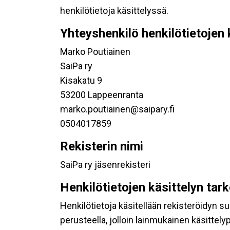
henkilötietoja käsittelyssä.
Yhteyshenkilö henkilötietojen 
Marko Poutiainen
SaiPa ry
Kisakatu 9
53200 Lappeenranta
marko.poutiainen@saipary.fi
0504017859
Rekisterin nimi
SaiPa ry jäsenrekisteri
Henkilötietojen käsittelyn tar
Henkilötietoja käsitellään rekisteröidyn 
perusteella, jolloin lainmukainen käsittelyp