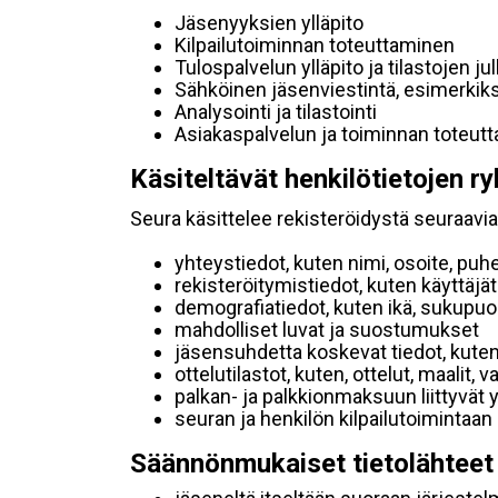
Jäsenyyksien ylläpito
Kilpailutoiminnan toteuttaminen
Tulospalvelun ylläpito ja tilastojen ju
Sähköinen jäsenviestintä, esimerkik
Analysointi ja tilastointi
Asiakaspalvelun ja toiminnan toteut
Käsiteltävät henkilötietojen ry
Seura käsittelee rekisteröidystä seuraavia 
yhteystiedot, kuten nimi, osoite, puh
rekisteröitymistiedot, kuten käyttäj
demografiatiedot, kuten ikä, sukupuoli 
mahdolliset luvat ja suostumukset
jäsensuhdetta koskevat tiedot, kuten
ottelutilastot, kuten, ottelut, maalit,
palkan- ja palkkionmaksuun liittyvät 
seuran ja henkilön kilpailutoimintaan
Säännönmukaiset tietolähteet