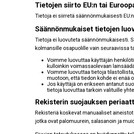
Tietojen siirto EU:n tai Euroo
Tietoja ei siirretä säännönmukaisesti EU:n
Säännönmukaiset tietojen luo
Tietoja ei luovuteta säännönmukaisesti. Se
kolmansille osapuolille vain seuraavissa 
Voimme luovuttaa käyttäjän henkilöti
kulloinkin voimassaolevaan lainsäädän
Voimme luovuttaa tietoja tilastollista,
muotoon, että tiedon kohde ei enää ol
Jos käyttäjä on erikseen antanut s
tietoja luovuttaa tarkoin valituille y
Rekisterin suojauksen periaat
Rekisteriä koskevat manuaaliset aineistot s
jotka ovat palomuurein, salasanoin ja muid