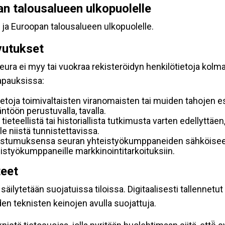
pan talousalueen ulkopuolelle
 ja Euroopan talousalueen ulkopuolelle.
vutukset
ura ei myy tai vuokraa rekisteröidyn henkilötietoja kolman
tapauksissa:
etoja toimivaltaisten viranomaisten tai muiden tahojen e
töön perustuvalla, tavalla.
 tieteellistä tai historiallista tutkimusta varten edellyttäe
e niistä tunnistettavissa.
uostumuksensa seuran yhteistyökumppaneiden sähköiseen 
hteistyökumppaneille markkinointitarkoituksiin.
teet
äilytetään suojatuissa tiloissa. Digitaalisesti tallennetut 
en teknisten keinojen avulla suojattuja.