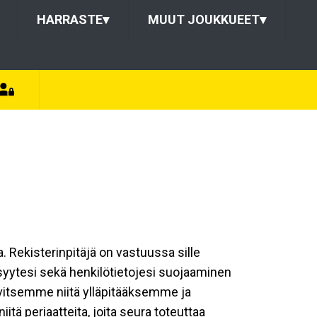
HARRASTE
▾
MUUT JOUKKUEET
▾
a. Rekisterinpitäjä on vastuussa sille
isyytesi sekä henkilötietojesi suojaaminen
rvitsemme niitä ylläpitääksemme ja
tä periaatteita, joita seura toteuttaa