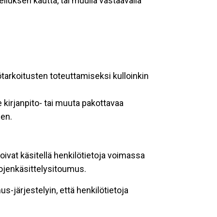
lluksen kautta, tai muulla vastaavalla
ötarkoitusten toteuttamiseksi kulloinkin
 kirjanpito- tai muuta pakottavaa
een.
oivat käsitellä henkilötietoja voimassa
tojenkäsittelysitoumus.
-järjestelyin, että henkilötietoja