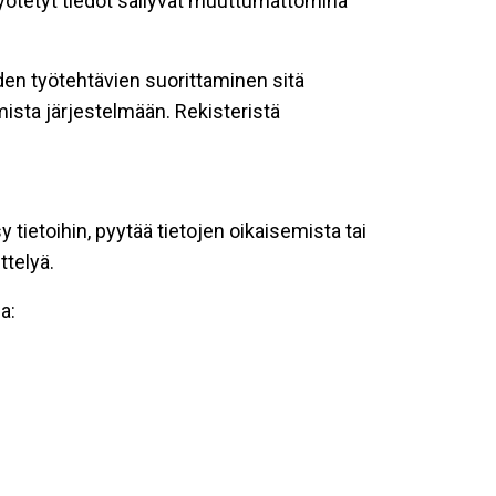
 syötetyt tiedot säilyvät muuttumattomina
oiden työtehtävien suorittaminen sitä
ista järjestelmään. Rekisteristä
tietoihin, pyytää tietojen oikaisemista tai
ttelyä.
a: