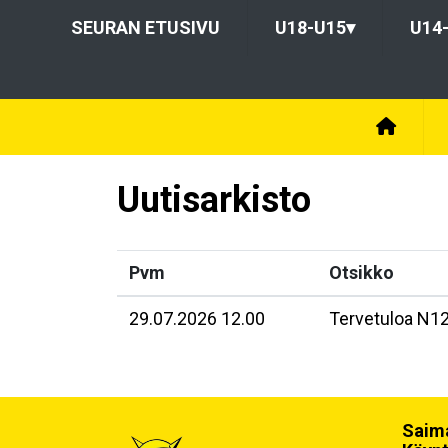
SEURAN ETUSIVU
U18-U15
▾
U14
Uutisarkisto
Pvm
Otsikko
29.07.2026 12.00
Tervetuloa N1
Saima