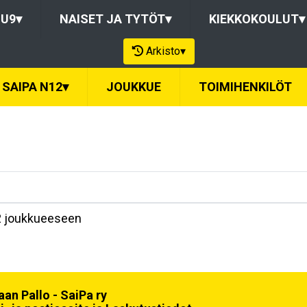
-U9
▾
NAISET JA TYTÖT
▾
KIEKKOKOULUT
▾
Arkisto
▾
SAIPA N12
▾
JOUKKUE
TOIMIHENKILÖT
2 joukkueeseen
an Pallo - SaiPa ry