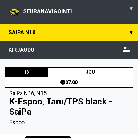
▾
SEURANAVIGOINTI
SAIPA N16
▾
KIRJAUDU
13
JOU
07.00
SaiPa N16
,
N15
K-Espoo, Taru/TPS black -
SaiPa
Espoo