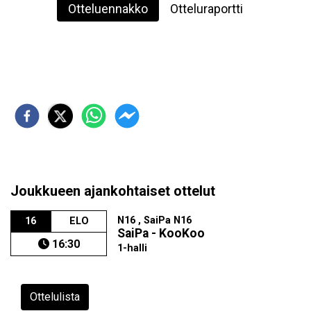
Otteluennakko
Otteluraportti
Joukkueen ajankohtaiset ottelut
N16 , SaiPa N16
16
ELO
SaiPa - KooKoo
16:30
1-halli
Ottelulista