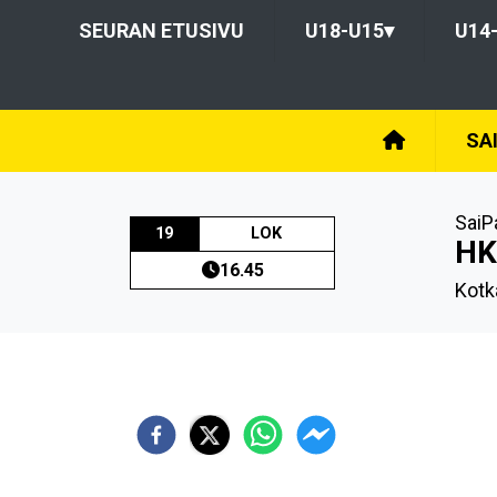
SEURAN ETUSIVU
U18-U15
▾
U14
SAI
SaiP
19
LOK
HK
16.45
Kotk