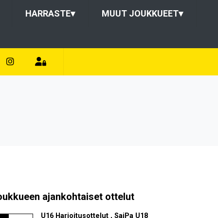
HARRASTE
▾
MUUT JOUKKUEET
▾
oukkueen ajankohtaiset ottelut
U16 Harjoitusottelut , SaiPa U18