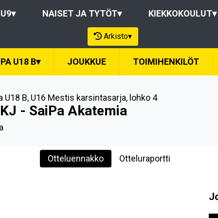
-U9
▾
NAISET JA TYTÖT
▾
KIEKKOKOULUT
▾
Arkisto
▾
PA U18 B
▾
JOUKKUE
TOIMIHENKILÖT
a U18 B
,
U16 Mestis karsintasarja, lohko 4
KJ - SaiPa Akatemia
a
Otteluennakko
Otteluraportti
J