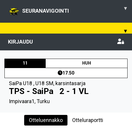
▾
SEURANAVIGOINTI
▾
KIRJAUDU
11
HUH
17.50
SaiPa U18
,
U18 SM, karsintasarja
TPS - SaiPa
2 - 1 VL
Impivaara1, Turku
Otteluennakko
Otteluraportti